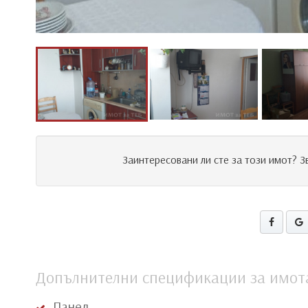
Заинтересовани ли сте за този имот? 
Допълнителни спецификации за имот
Панел