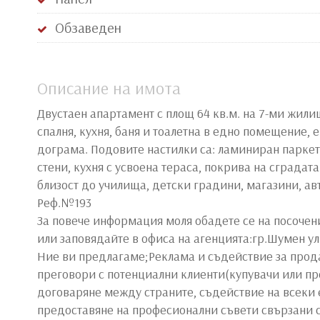
Обзаведен
Описание на имота
Двустаен апартамент с площ 64 кв.м. на 7-ми жилищ
спалня, кухня, баня и тоалетна в едно помещение,
дограма. Подовите настилки са: ламиниран паркет,
стени, кухня с усвоена тераса, покрива на сграда
близост до училища, детски градини, магазини, ав
Реф.№193
За повече информация моля обадете се на посоче
или заповядайте в офиса на агенцията:гр.Шумен у
Ние ви предлагаме;Реклама и съдействие за прода
преговори с потенциални клиенти(купувачи или пр
договаряне между страните, съдействие на всеки е
предоставяне на професионални съвети свързани с