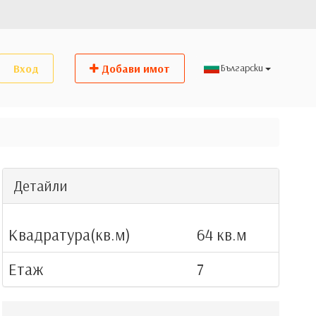
Вход
Добави имот
Детайли
Квадратура(кв.м)
64 кв.м
Етаж
7