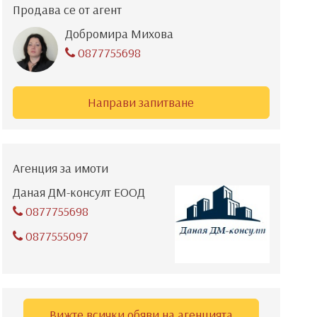
Продава се от агент
Добромира Михова
0877755698
Направи запитване
Агенция за имоти
Даная ДМ-консулт ЕООД
0877755698
0877555097
Вижте всички обяви на агенцията