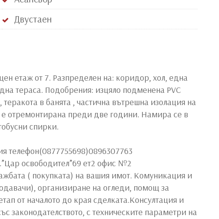
Двустаен
ен етаж от 7. Разпределен на: коридор, хол, една
 една тераса. Подобрения: изцяло подменена PVC
 теракота в банята , частична вътрешна изолация на
та е отремонтирана преди две години. Намира се в
тобусни спирки.
ния телефон(0877755698)0896307763
л.”Цар освободител”69 ет2 офис №2
жбата ( покупката) на вашия имот. Комуникация и
одавачи), организиране на огледи, помощ за
тап от началото до края сделката.Консултация и
ъс законодателството, с техническите параметри на