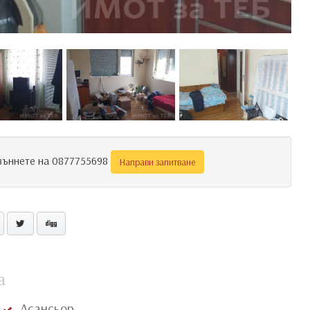
Звъннете на 0877755698
Направи запитване
а
Асансьор