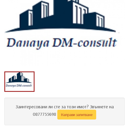
Заинтересовани ли сте за този имот? Звъннете на
0877755698
Направи запитване