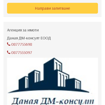
Направи запитване
Агенция за имоти
Даная ДМ-консулт ЕООД
0877755698
0877555097