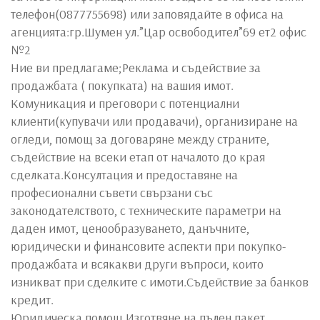
телефон(0877755698) или заповядайте в офиса на
агенцията:гр.Шумен ул.”Цар освободител”69 ет2 офис
№2
Ние ви предлагаме;Реклама и съдействие за
продажбата ( покупката) на вашия имот.
Комуникация и преговори с потенциални
клиенти(купувачи или продавачи), организиране на
огледи, помощ за договаряне между страните,
съдействие на всеки етап от началото до края
сделката.Консултация и предоставяне на
професионални съвети свързани със
законодателството, с техническите параметри на
даден имот, ценообразуването, данъчните,
юридически и финансовите аспекти при покупко-
продажбата и всякакви други въпроси, които
изникват при сделките с имоти.Съдействие за банков
кредит.
Юридическа помощ.Изготвяне на пълен пакет