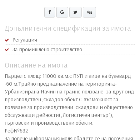
Допълнителни спецификации за имота
Регулация
За промишлено строителство
Описание на имота
Парцел с площ: 11000 кв.м.с ПУП и лице на булевард
-60 м.Трайно предназначение на територията-
Урбанизирана.Начин на трайно ползване- за друг вид
производствен ,складов обект С възможност за
ползване за производствени ,скалдови и обществено
обслужващи дейности(„Логистичен център”),
търговски и производствени обекти.
Реф№682
За повече информация моля обадете се на посочения