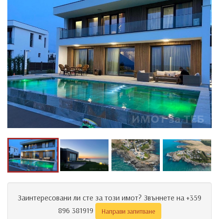
Заинтересовани ли сте за този имот? Звъннете на +359
896 381919
Направи запитване