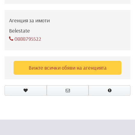
Агенция за имоти
Belestate
0888795522
Вижте всички обяви на агенцията