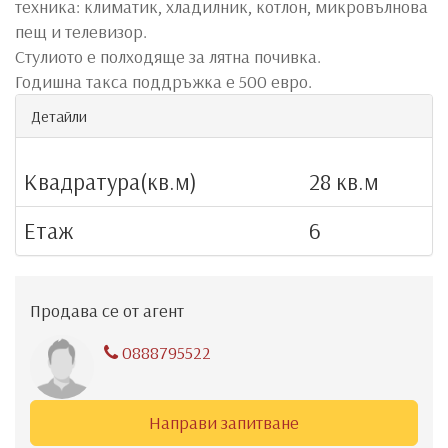
техника: климатик, хладилник, котлон, микровълнова
пещ и телевизор.
Стулиото е полходяще за лятна почивка.
Годишна такса поддръжка е 500 евро.
Детайли
Квадратура(кв.м)
28 кв.м
Етаж
6
Продава се от агент
0888795522
Направи запитване