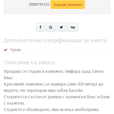
0888795522
Направи запитване
Допълнителни спецификации за имота
Тухла
Описание на имота
Продава се студио в комплекс Амфора град Свети
Влас.
Красивият комплекс се намира само 100 метра до
морето. Не територия има хубав басейн.
Студиото се състои от дневна с кухненски бокс и баня
с тоалетна.
Студиото е обзаведено, има всичка необходима