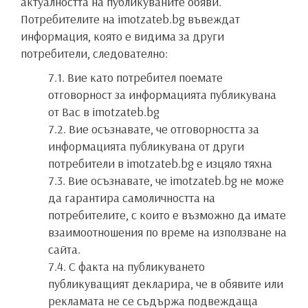
актуалността на публикуваните обяви.
Потребителите на imotzateb.bg въвеждат
информация, която е видима за други
потребители, следователно:
7.1. Вие като потребител поемате
отговорност за информацията публикувана
от Вас в imotzateb.bg
7.2. Вие осъзнавате, че отговорността за
информацията публикувана от други
потребители в imotzateb.bg е изцяло тяхна
7.3. Вие осъзнавате, че imotzateb.bg не може
да гарантира самоличността на
потребителите, с които е възможно да имате
взаимоотношения по време на използване на
сайта.
7.4. С факта на публикуването
публикуващият декларира, че в обявите или
рекламата не се съдържа подвеждаща