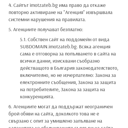
4. Сайтът imotzateb.bg има право да откаже
повторно активиране на "Агенция" извършвала
системни нарушения на правилата.
5. Агенциите получават безплатно:
5.1. Собствен сайт на поддомейн от вида
SUBDOMAIN.imotzateb.bg. Всяка агенция
сама е отговорна за попълването в сайта на
всички данни, изисквани съобразно
действащото в България законодателството,
включително, но не изчерпателно: Закона за
електронните съобщения, Закона за защита
на потребителите, Закона за защита на
конкуренцията.
6. Агенциите могат да поддържат неограничен
брой обяви на сайта, доколкото това не е
свързано с опит за умишлено запълване на
капацитета на обслужващите сървъри на сайта