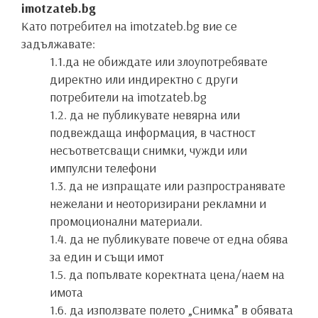
imotzateb.bg
Като потребител на imotzateb.bg вие се
задължавате:
1.1.да не обиждате или злоупотребявате
директно или индиректно с други
потребители на imotzateb.bg
1.2. да не публикувате невярна или
подвеждаща информация, в частност
несъответсващи снимки, чужди или
импулсни телефони
1.3. да не изпращате или разпространявате
нежелани и неоторизирани рекламни и
промоционални материали.
1.4. да не публикувате повече от една обява
за един и същи имот
1.5. да попълвате коректната цена/наем на
имота
1.6. да използвате полето „Снимка” в обявата