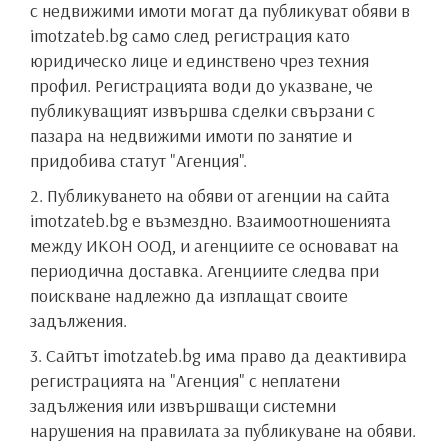
с недвижими имоти могат да публикуват обяви в
imotzateb.bg само след регистрация като
юридическо лице и единствено чрез техния
профил. Регистрацията води до указване, че
публикуващият извършва сделки свързани с
пазара на недвижими имоти по занятие и
придобива статут "Агенция".
2. Публикуването на обяви от агенции на сайта
imotzateb.bg е възмездно. Взаимоотношенията
между ИКОН ООД, и агенциите се основават на
периодична доставка. Агенциите следва при
поискване надлежно да изплащат своите
задължения.
3. Сайтът imotzateb.bg има право да деактивира
регистрацията на "Агенция" с неплатени
задължения или извършващи системни
нарушения на правилата за публикуване на обяви.