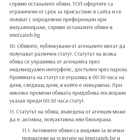
спрямо останалите обяви. ТОП-офертите са
ограничени от срок за присъствие в сайта и се
ползват с определени преференции при
визуализиране, спрямо останалите обяви в
imotzateb.bg
10. Обявите, публикувани от агенциите могат да
получават различен статут. Статутът на всяка
обява се управлява от агенцията през
индивидуален интерфейс, достъпен чрез парола.
Промяната на статут се отразява в 00:30 часа на
деня, следващ деня, в който е извършена. При
няколко промени обявата придобива последния
указан преди 00:30 часа статут.
11. Статутът на обява, въведена от агенция може
да е: активна, полуактивна или блокирана.
11.1. Активните обяви са видими за всички
ползватели на услугите на imotzateb.bg и