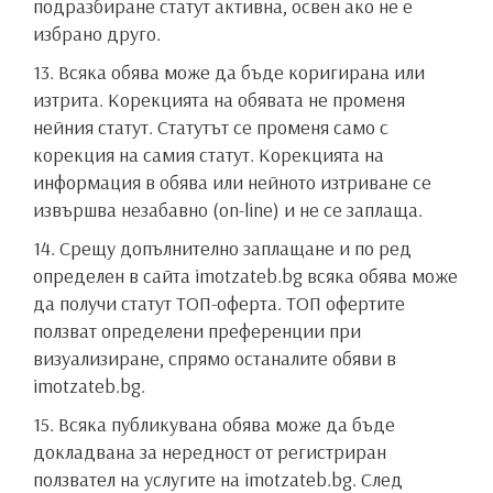
подразбиране статут активна, освен ако не е
избрано друго.
13. Всяка обява може да бъде коригирана или
изтрита. Корекцията на обявата не променя
нейния статут. Статутът се променя само с
корекция на самия статут. Корекцията на
информация в обява или нейното изтриване се
извършва незабавно (on-line) и не се заплаща.
14. Срещу допълнително заплащане и по ред
определен в сайта imotzateb.bg всяка обява може
да получи статут ТОП-оферта. ТОП офертите
ползват определени преференции при
визуализиране, спрямо останалите обяви в
imotzateb.bg.
15. Всяка публикувана обява може да бъде
докладвана за нередност от регистриран
ползвател на услугите на imotzateb.bg. След