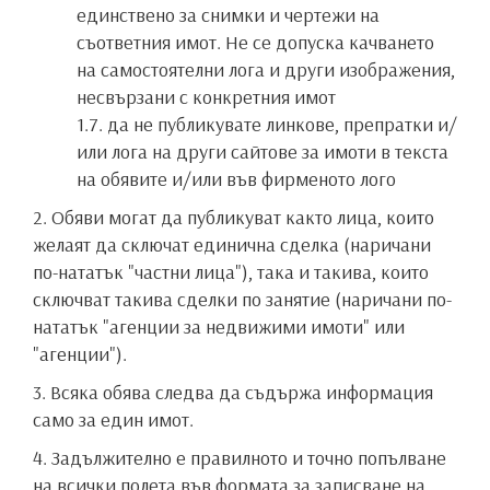
единствено за снимки и чертежи на
съответния имот. Не се допуска качването
на самостоятелни лога и други изображения,
несвързани с конкретния имот
1.7. да не публикувате линкове, препратки и/
или лога на други сайтове за имоти в текста
на обявите и/или във фирменото лого
2. Обяви могат да публикуват както лица, които
желаят да сключат единична сделка (наричани
по-нататък "частни лица"), така и такива, които
сключват такива сделки по занятие (наричани по-
нататък "агенции за недвижими имоти" или
"агенции").
3. Всяка обява следва да съдържа информация
само за един имот.
4. Задължително е правилното и точно попълване
на всички полета във формата за записване на