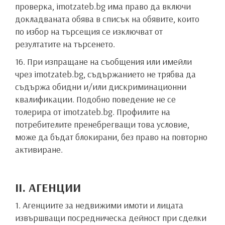
проверка, imotzateb.bg има право да включи
докладваната обява в списък на обявите, които
по избор на търсещия се изключват от
резултатите на търсенето.
16. При изпращане на съобщения или имейли
чрез imotzateb.bg, съдържанието не трябва да
съдържа обидни и/или дискриминационни
квалификации. Подобно поведение не се
толерира от imotzateb.bg. Профилите на
потребителите пренебрегващи това условие,
може да бъдат блокирани, без право на повторно
активиране.
II. АГЕНЦИИ
1. Агенциите за недвижими имоти и лицата
извършващи посредническа дейност при сделки