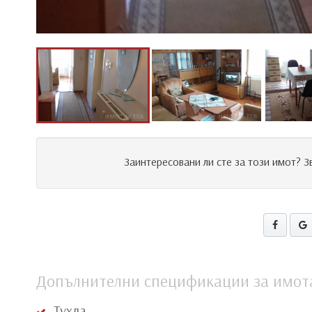
Заинтересовани ли сте за този имот? 
Допълнителни спецификации за имот
Тухла