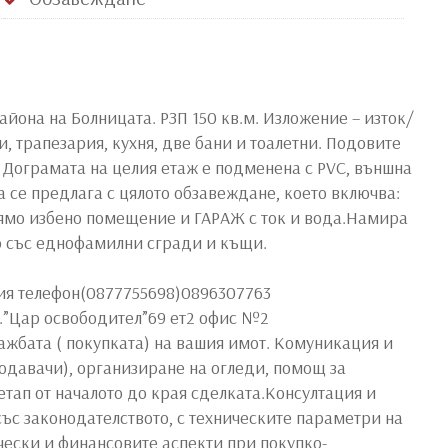
йона на Болницата. РЗП 150 кв.м. Изложение – изток/
и, трапезария, кухня, две бани и тоалетни. Подовите
. Дограмата на целия етаж е подменена с PVC, външна
а се предлага с цялото обзавеждане, което включва:
лямо избено помещение и ГАРАЖ с ток и вода.Намира
о със еднофамилни сгради и къщи.
ния телефон(0877755698)0896307763
л.”Цар освободител”69 ет2 офис №2
жбата ( покупката) на вашия имот. Комуникация и
одавачи), организиране на огледи, помощ за
тап от началото до края сделката.Консултация и
ъс законодателството, с техническите параметри на
ески и финансовите аспекти при покупко-