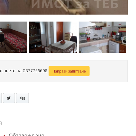
Звъннете на 0877755698
Направи запитване
а
Обзавеждане