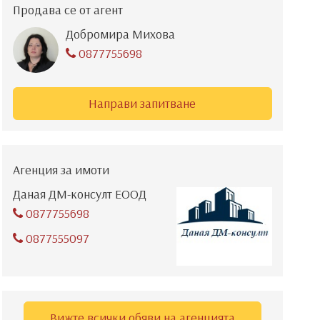
Продава се от агент
Добромира Михова
0877755698
Направи запитване
Агенция за имоти
Даная ДМ-консулт ЕООД
0877755698
0877555097
Вижте всички обяви на агенцията