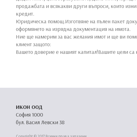
продажбата и всякакви други въпроси, които изни
кредит.
Юридическа помощ.Изготвяне на пълен пакет доку
оформянето на изрядна документация на имота.
Ние ще намерим за вас желания имот и ще ви помо
клиент защото:
Вашето доверие е нашият капитал!Вашите цели са 
ИКОН ООД
София 1000
бул. Васил Левски 38
Copyright © 2017 Всички права запазени