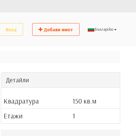
Вход
Добави имот
Детайли
Квадратура
150 кв.м
Етажи
1