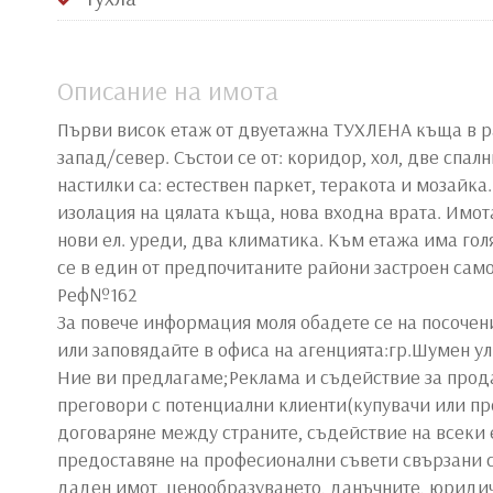
Описание на имота
Първи висок етаж от двуетажна ТУХЛЕНА къща в ра
запад/север. Състои се от: коридор, хол, две спалн
настилки са: естествен паркет, теракота и мозайка
изолация на цялата къща, нова входна врата. Имот
нови ел. уреди, два климатика. Към етажа има го
се в един от предпочитаните райони застроен сам
Реф№162
За повече информация моля обадете се на посоче
или заповядайте в офиса на агенцията:гр.Шумен у
Ние ви предлагаме;Реклама и съдействие за прода
преговори с потенциални клиенти(купувачи или пр
договаряне между страните, съдействие на всеки е
предоставяне на професионални съвети свързани с
даден имот, ценообразуването, данъчните, юридич