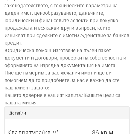
законодателството, с техническите параметри на
даден имот, ценообразуването, данъчните,
юридически и финансовите аспекти при покупко-
продажбата и всякакви други въпроси, които
изникват при сделките с имоти.Съдействие за банков
кредит.
Юридическа помощ.Изготвяне на пълен пакет
документи и договори, проверки на собствеността и
оформянето на изрядна документация на имота.
Ние ще намерим за вас желания имот и ще ви
помогнем да го придобиете.За нас е важно да сте
наш клиент защото:
Вашето доверие е нашият капитал!Вашите цели са
нашата мисия.
Детайли
Квадратура(кв.м)
86 кв.м