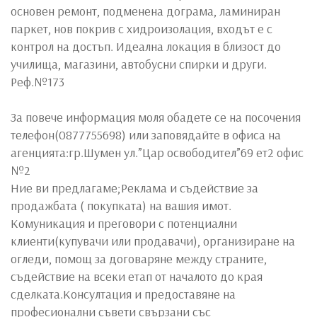
основен ремонт, подменена дограма, ламиниран
паркет, нов покрив с хидроизолация, входът е с
контрол на достъп. Идеална локация в близост до
училища, магазини, автобусни спирки и други.
Реф.№173
За повече информация моля обадете се на посочения
телефон(0877755698) или заповядайте в офиса на
агенцията:гр.Шумен ул.”Цар освободител”69 ет2 офис
№2
Ние ви предлагаме;Реклама и съдействие за
продажбата ( покупката) на вашия имот.
Комуникация и преговори с потенциални
клиенти(купувачи или продавачи), организиране на
огледи, помощ за договаряне между страните,
съдействие на всеки етап от началото до края
сделката.Консултация и предоставяне на
професионални съвети свързани със