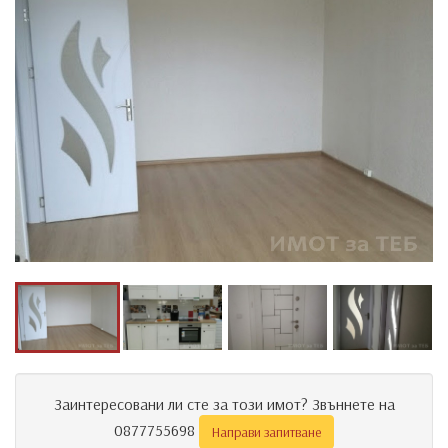
Заинтересовани ли сте за този имот? Звъннете на
0877755698
Направи запитване