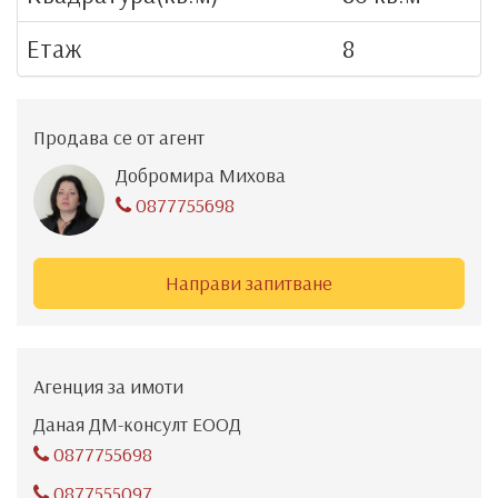
Етаж
8
Продава се от агент
Добромира Михова
0877755698
Направи запитване
Агенция за имоти
Даная ДМ-консулт ЕООД
0877755698
0877555097