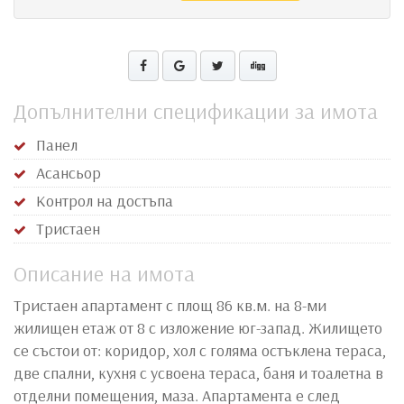
Допълнителни спецификации за имота
Панел
Асансьор
Контрол на достъпа
Тристаен
Описание на имота
Тристаен апартамент с площ 86 кв.м. на 8-ми
жилищен етаж от 8 с изложение юг-запад. Жилището
се състои от: коридор, хол с голяма остъклена тераса,
две спални, кухня с усвоена тераса, баня и тоалетна в
отделни помещения, маза. Апартамента е след