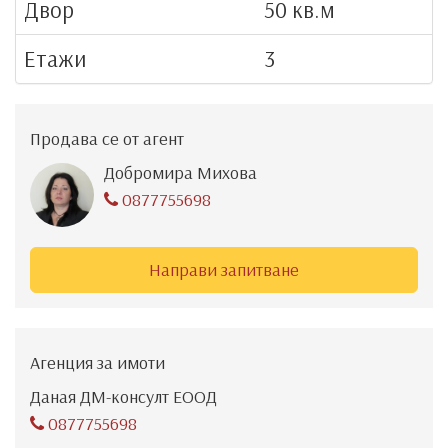
Двор
50 кв.м
Етажи
3
Продава се от агент
Добромира Михова
0877755698
Направи запитване
Агенция за имоти
Даная ДМ-консулт ЕООД
0877755698