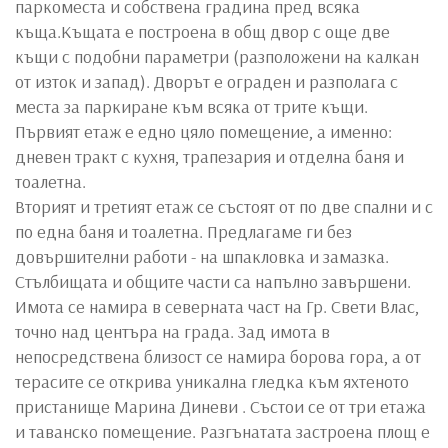
паркоместа и собствена градина пред всяка
къща.Къщата е построена в общ двор с още две
къщи с подобни параметри (разположени на калкан
от изток и запад). Дворът е ограден и разполага с
места за паркиране към всяка от трите къщи.
Първият етаж е едно цяло помещение, а именно:
дневен тракт с кухня, трапезария и отделна баня и
тоалетна.
Вторият и третият етаж се състоят от по две спални и с
по една баня и тоалетна. Предлагаме ги без
довършителни работи - на шпакловка и замазка.
Стълбищата и общите части са напълно завършени.
Имота се намира в северната част на Гр. Свети Влас,
точно над центъра на града. Зад имота в
непосредствена близост се намира борова гора, а от
терасите се открива уникална гледка към яхтеното
пристанище Марина Диневи . Състои се от три етажа
и таванско помещение. Разгънатата застроена площ е