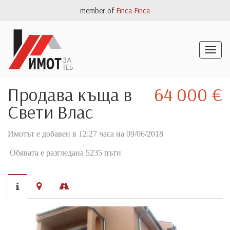
member of
Finca Finca
Togg
navig
Продава къща в
64 000 €
Свети Влас
Имотът е добавен в 12:27 часа на 09/06/2018
Обявата е разгледана 5235 пъти