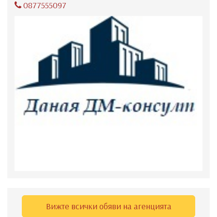
0877555097
Вижте всички обяви на агенцията