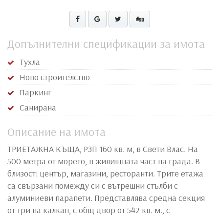
Допълнителни спецификации за имота
Тухла
Ново строителство
Паркинг
Санирана
Описание на имота
ТРИЕТАЖНА КЪЩА, РЗП 160 кв. м, в Свети Влас. На
500 метра от морето, в жилищната част на града. В
близост: център, магазини, ресторанти. Трите етажа
са свързани помежду си с вътрешни стълби с
алуминиеви парапети. Представлява средна секция
от три на калкан, с общ двор от 542 кв. м., с