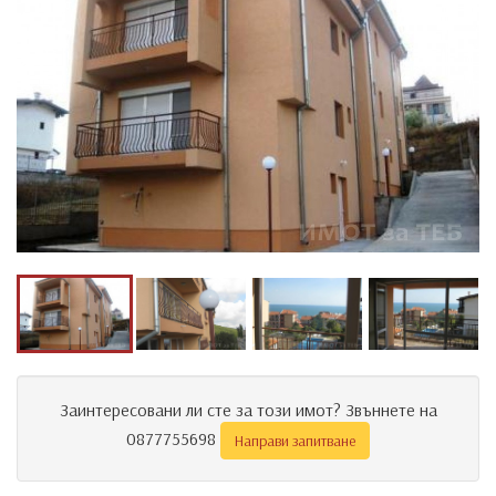
Заинтересовани ли сте за този имот? Звъннете на
0877755698
Направи запитване