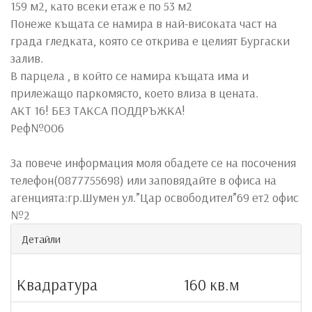
159 м2, като всеки етаж е по 53 м2
Понеже къщата се намира в най-високата част на
града гледката, която се открива е целият Бургаски
залив.
В парцела , в който се намира къщата има и
прилежащо паркомясто, което влиза в цената.
АКТ 16! БЕЗ ТАКСА ПОДДРЪЖКА!
Реф№006
За повече информация моля обадете се на посочения
телефон(0877755698) или заповядайте в офиса на
агенцията:гр.Шумен ул.”Цар освободител”69 ет2 офис
№2
Детайли
Квадратура
160 кв.м