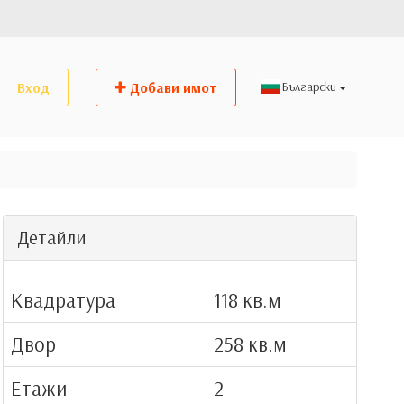
Вход
Добави имот
Детайли
Квадратура
118 кв.м
Двор
258 кв.м
Етажи
2