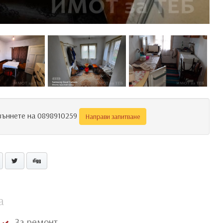
Звъннете на 0898910259
Направи запитване
а
За ремонт