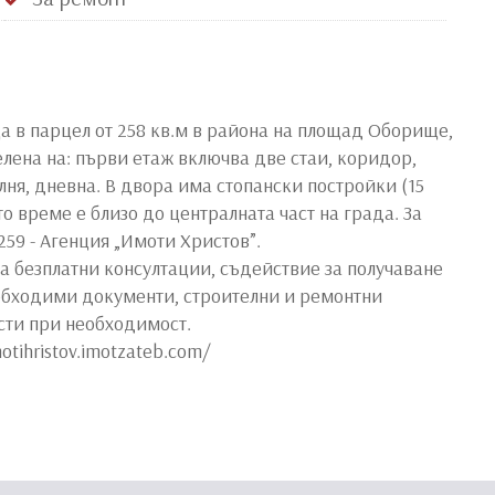
 в парцел от 258 кв.м в района на площад Оборище,
елена на: първи етаж включва две стаи, коридор,
алня, дневна. В двора има стопански постройки (15
то време е близо до централната част на града. За
59 - Агенция „Имоти Христов”.
а безплатни консултации, съдействие за получаване
еобходими документи, строителни и ремонтни
сти при необходимост.
otihristov.imotzateb.com/