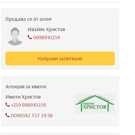
Продава се от агент
Ивайло Христов
0898910259
Направи запитване
Агенция за имоти
Имоти Христов
+359 898910259
0090542 727 29 56