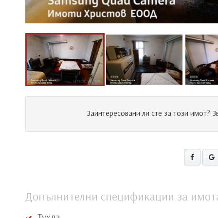
Заинтересовани ли сте за този имот? 
Допълнителни спецификации за имот
Тухла