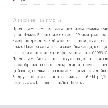
Описание на имота
Предлагаме самостоятелна двуетажна тухлена къща
град Шумен. Всеки етаж е с площ 59 кв.м, разпред
килер; втори етаж, който включва антре, кухня, сп
кв.м). Намира се на тиха и спокойна улица, в също
огледи и допълнителна информация – тел. 08989102
Предлагаме Ви цялостно обслужване, което включв
на одобрение за ипотечен кредит, изготвяне на н
дейности, оценка на разходите за ремонтни дейно
За други оферти посетете нашият уебсайт: http://im
https://www.facebook.com/imothristov/